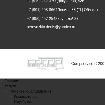
+7 (919) 442-3790
Докучаева, 42Б
+7 (991) 608-8664
Ленина 88 (ТЦ Облака)
+7 (950) 457-2548
Крупской 37
perevozkin.denis@yandex.ru
Compservice © 200
Главная
Услуги
Ремонт и обслуживание
Компьютеров
Ноутбуков