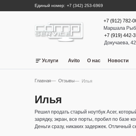
Единый номер:
+7 (342) 253-6969
+7 (912) 782-
Маршала Рыб
+7 (919) 442-
Докучаева, 4
Услуги
Avito
О нас
Новости
Главная
Отзывы
Илья
Илья
Решил продать старый ноутбук Acer, которы
зарядку, экран, все порты, пробил по базе 
Деньги сразу, никаких задержек. Отличный с